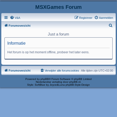
MSXGames Forum
V&A
Registreer
Aanmelden
Z
Forumoverzicht
o
Just a forum
e
Informatie
k
Het forum is op het moment offline, probeer het later eens.
Forumoverzicht
Verwijder alle forumcookies
Alle tijden zijn
UTC+02:00
Powered by
phpBB
® Forum Software © phpBB Limited
Nederlandse vertaling door
phpBB.nl
.
Style: SoftBlue by Joyce&Luna
phpBB-Style-Design