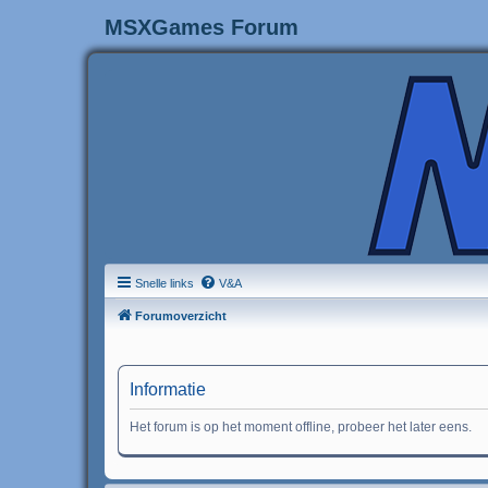
MSXGames Forum
Snelle links
V&A
Forumoverzicht
Informatie
Het forum is op het moment offline, probeer het later eens.