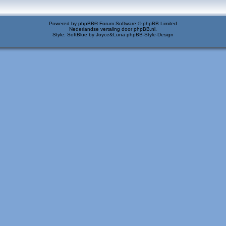
Powered by
phpBB
® Forum Software © phpBB Limited
Nederlandse vertaling door
phpBB.nl
.
Style: SoftBlue by Joyce&Luna
phpBB-Style-Design