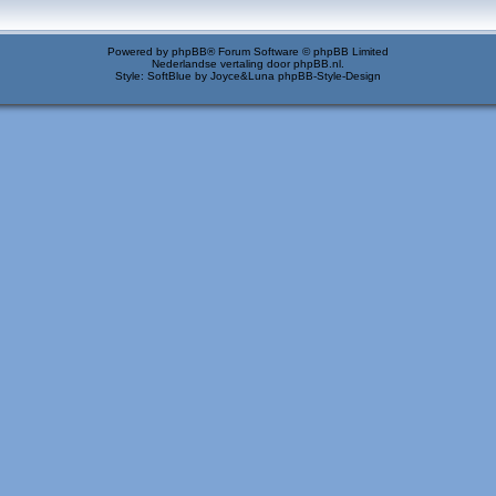
Powered by
phpBB
® Forum Software © phpBB Limited
Nederlandse vertaling door
phpBB.nl
.
Style: SoftBlue by Joyce&Luna
phpBB-Style-Design