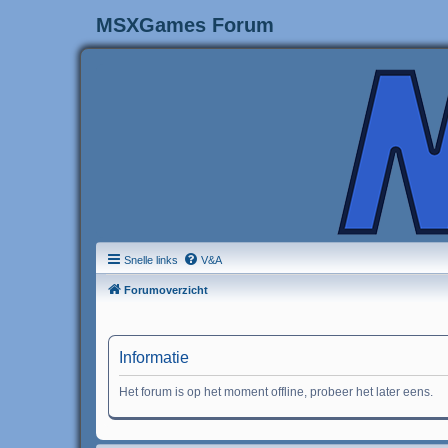
MSXGames Forum
Snelle links
V&A
Forumoverzicht
Informatie
Het forum is op het moment offline, probeer het later eens.